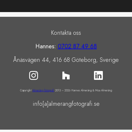
Kontakta oss
Hannes:
0702 87 49 68
Ånäsvägen 44, 416 68 Göteborg, Sverige
Copyright
Almeräng fotografi
2013 – 2026 Hannes Almeräng & Moa Almeräng
info[a]almerangfotografi.se