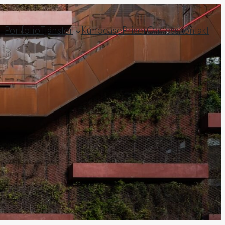
Portfolio
Tjänster
Kundcase
Priser
Om oss
Kontakt