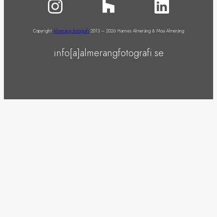
Copyright
Almeräng fotografi
2013 – 2026 Hannes Almeräng & Moa Almeräng
info[a]almerangfotografi.se